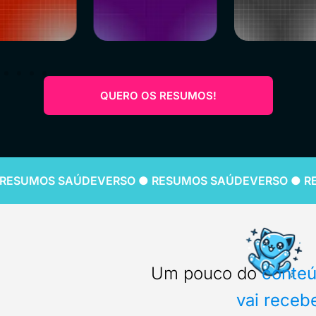
QUERO OS RESUMOS!
RESUMOS SAÚDEVERSO ● RESUMOS SAÚDEVERSO ● R
Um pouco do
conte
vai recebe