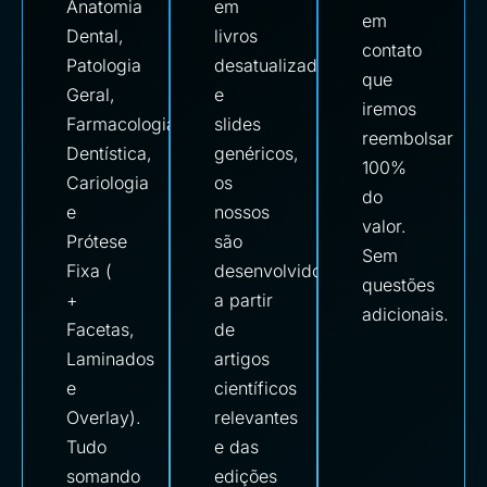
Anatomia
em
em
Dental,
livros
contato
Patologia
desatualizados
que
Geral,
e
iremos
Farmacologia,
slides
reembolsar
Dentística,
genéricos,
100%
Cariologia
os
do
e
nossos
valor.
Prótese
são
Sem
Fixa (
desenvolvidos
questões
+
a partir
adicionais.
Facetas,
de
Laminados
artigos
e
científicos
Overlay).
relevantes
Tudo
e das
somando
edições