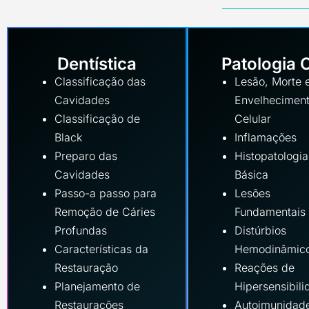
Dentística
Patologia 
Classificação das
Lesão, Morte 
Cavidades
Envelhecimen
Classificação de
Celular
Black
Inflamações
Preparo das
Histopatologia
Cavidades
Básica
Passo-a passo para
Lesões
Remoção de Cáries
Fundamentais
Profundas
Distúrbios
Características da
Hemodinâmic
Restauração
Reações de
Planejamento de
Hipersensibil
Restaurações
Autoimunidad