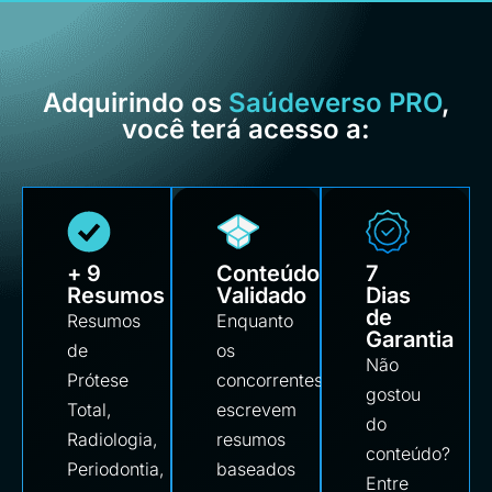
Adquirindo os
Saúdeverso PRO
,
você terá acesso a:
+ 9
Conteúdo
7
Resumos
Validado
Dias
de
Resumos
Enquanto
Garantia
de
os
Não
Prótese
concorrentes
gostou
Total,
escrevem
do
Radiologia,
resumos
conteúdo?
Periodontia,
baseados
Entre