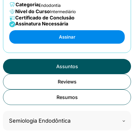
Categoria:
Endodontia
Nível do Curso
Intermediário
Certificado de Conclusão
Assinatura Necessária
Assinar
Assuntos
Reviews
Resumos
Semiologia Endodôntica