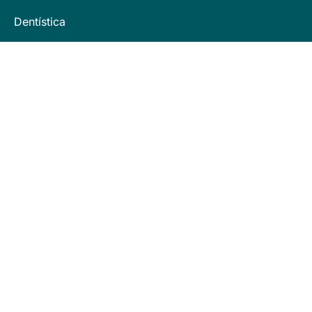
Dentística
Anestesiologia
Cirurgia
Endodontia
Institucional
Suporte
Sobre o Saúdeverso
Política de Privacidade
Integridade do Conteúdo
Termos de Uso