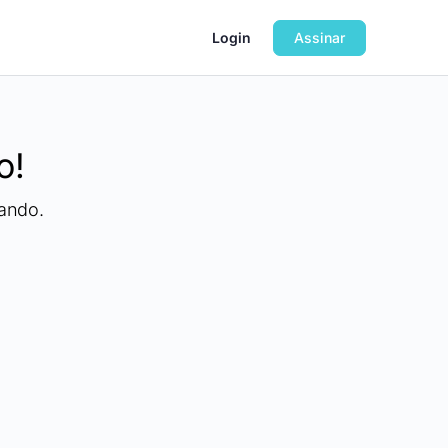
Login
Assinar
o!
ando.